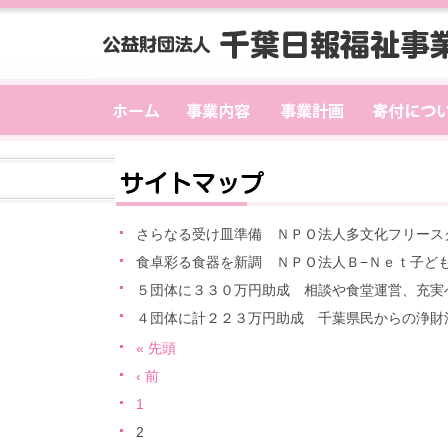
さらなる受け皿準備 ＮＰＯ法人多文化フリース
食卓彩る食器を新調 ＮＰＯ法人Ｂ−Ｎｅｔ子ど
５団体に３３０万円助成 相談や食堂運営、充実
４団体に計２２３万円助成 千葉県民からの浄財
« 先頭
‹ 前
1
2