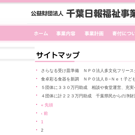
さらなる受け皿準備 ＮＰＯ法人多文化フリース
食卓彩る食器を新調 ＮＰＯ法人Ｂ−Ｎｅｔ子ど
５団体に３３０万円助成 相談や食堂運営、充実
４団体に計２２３万円助成 千葉県民からの浄財
« 先頭
‹ 前
1
2