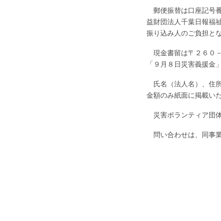
郵便振替は口座記号番
益財団法人千葉日報福
振り込み人のご負担と
現金書留は〒２６０－
「９月８日災害義援金
氏名（法人名）、住所
金額のみ紙面に掲載い
災害ボランティア団体
問い合わせは、同事業